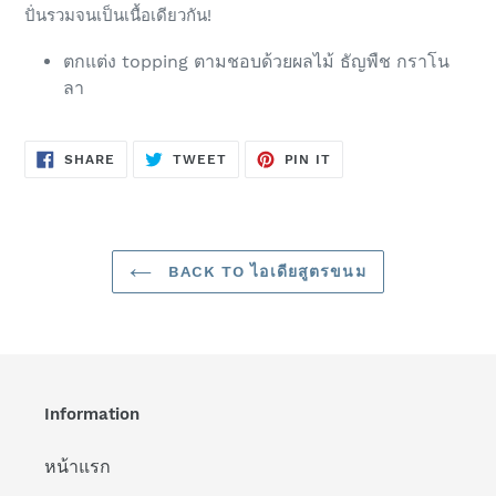
ปั่นรวมจนเป็นเนื้อเดียวกัน!
ตกแต่ง topping ตามชอบด้วยผลไม้ ธัญพืช กราโน
ลา
SHARE
TWEET
PIN
SHARE
TWEET
PIN IT
ON
ON
ON
FACEBOOK
TWITTER
PINTEREST
BACK TO ไอเดียสูตรขนม
Information
หน้าแรก