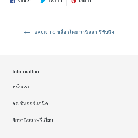
SHARE
TWEET
PIN
SHARE
TWEET
PIN IT
ON
ON
ON
FACEBOOK
TWITTER
PINTEREST
BACK TO บล็อกโดย วานิลลา รีพับลิค
Information
หน้าแรก
อัญชันออร์แกนิค
ฝักวานิลลาพรีเมียม